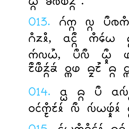
 ".
013.
  
,   
,   
    
014.
   
   