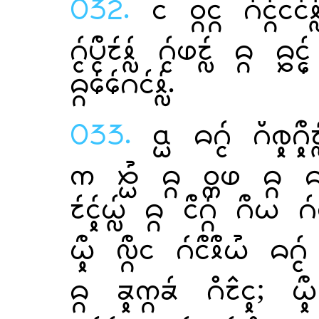
032.
  
   
.
033.
  
     
    
    
  ; 