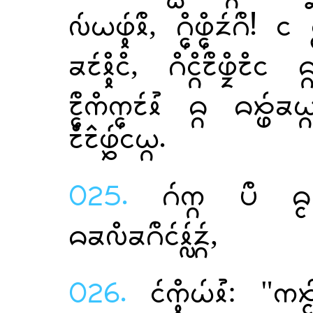
, ! 
, 
  
.
025.
   
,
026.
: "