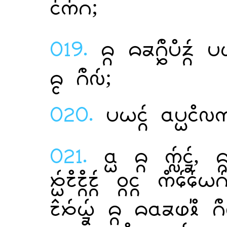
;
019.
  
 ;
020.
 
021.
  , 
  
   