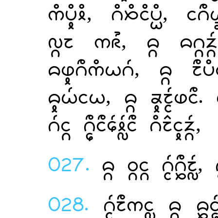
, , 
 ,   
,  
,  . 
  ,
027.
  , 
028.
  