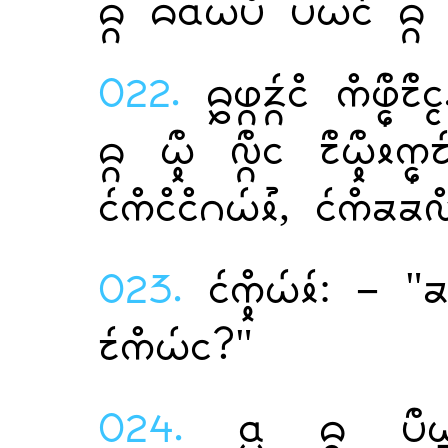
    
022.
 
   
, 
023.
: - "
?"
024.
   