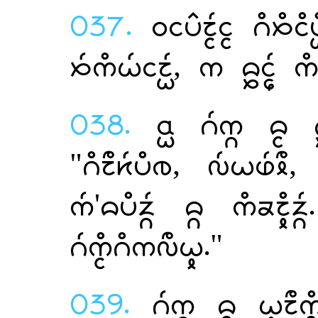
037.
 
,   
038.
   
", , 
'  
."
039.
   