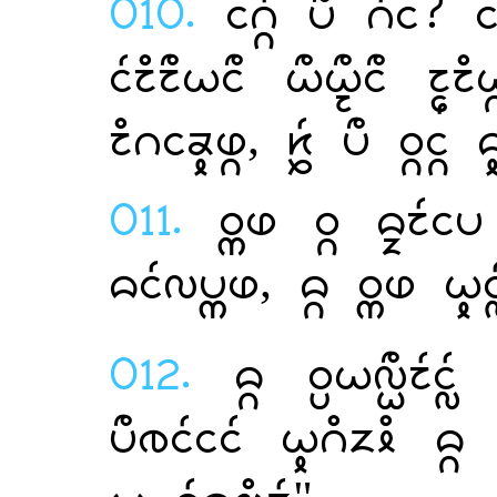
010.
  ? 
  
,    
011.
   
,   
012.
  
   