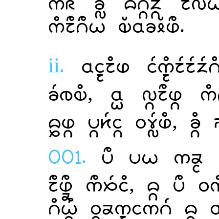
   
 .
ii.
 
,   
  , 
001.
   
 ,   
   