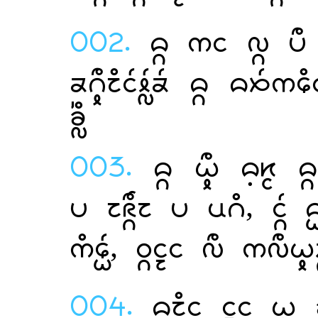
002.
    
  

003.
   
   ,   
,   
004.
   