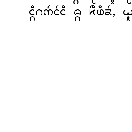
  ,