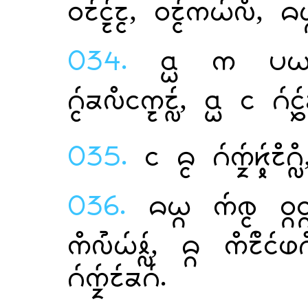
, , 
034.
   
,   
035.
  
036.
   
,  
.