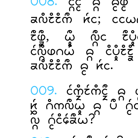
008.
  
 ;  
,   
  
  .
009.
  
    
 ?