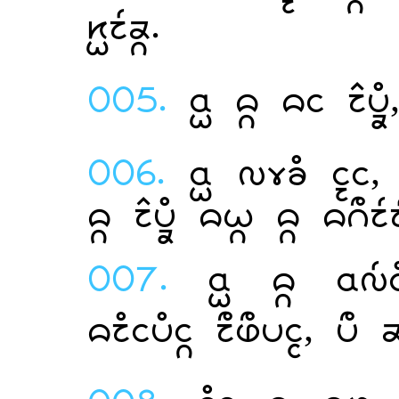
.
005.
   , 
006.
  , 
    
007.
   
 ,  