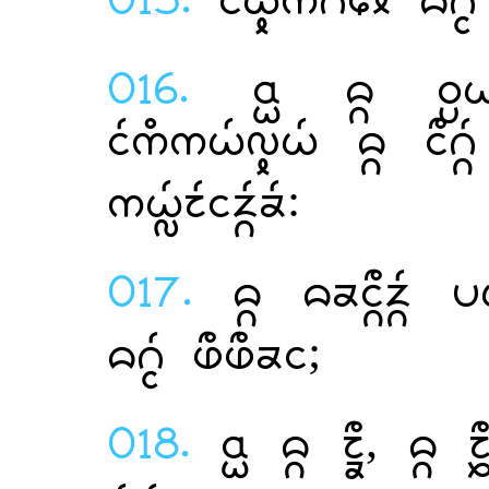
015.
  
016.
  
   
:
017.
  
 ;
018.
  ,  