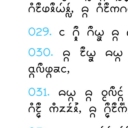
,  
029.
    
030.
    
,
031.
  
 ,  